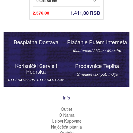
080x150 cm
1.411,00
RSD
2.376,00
Besplatna Dostava
Plaćanje Putem Interneta
Mastercard / Visa / Maestro
Korisnički Servis i
Prodavnice Tepiha
Podrška
Smederevski put, Inđija
011 / 341-55-05, 011 / 341-12-92
Info
Outlet
O Nama
Uslovi Kupovine
Najčešća pitanja
Kontakt