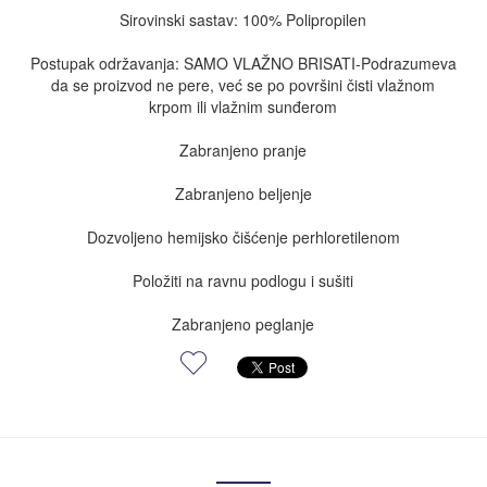
Sirovinski sastav: 100% Polipropilen
Postupak održavanja: SAMO VLAŽNO BRISATI-Podrazumeva
da se proizvod ne pere, već se po površini čisti vlažnom
krpom ili vlažnim sunđerom
Zabranjeno pranje
Zabranjeno beljenje
Dozvoljeno hemijsko čišćenje perhloretilenom
Položiti na ravnu podlogu i sušiti
Zabranjeno peglanje