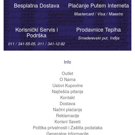
Besplatna Dostava
Plaćanje Putem Interneta
Mastercard / Visa / Maestro
Korisnički Servis i
Prodavnice Tepiha
Podrška
Smederevski put, Inđija
011 / 341-55-05, 011 / 341-12-92
Info
Outlet
O Nama
Uslovi Kupovine
Najčešća pitanja
Kontakt
Dostava
Načini plaćanja
Reklamacije
Korisni Saveti
Politika privatnosti i Zaštita podataka
Generalne informacije