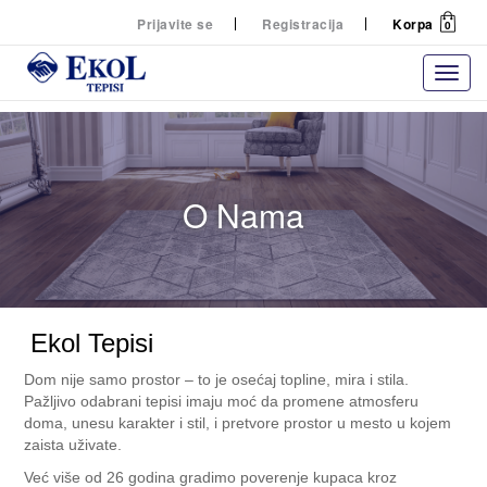
Prijavite se
Registracija
Korpa
0
O Nama
Ekol Tepisi
Dom nije samo prostor – to je osećaj topline, mira i stila.
Pažljivo odabrani tepisi imaju moć da promene atmosferu
doma, unesu karakter i stil, i pretvore prostor u mesto u kojem
zaista uživate.
Već više od 26 godina gradimo poverenje kupaca kroz