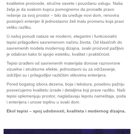
kvalitetne proizvode, stručne savete i pouzdanu uslugu. Naša
želja je da svakom kupcu pomognemo da pronađe pravo
rešenje za svoj prostor – bilo da uređuje novi dom, renovira
postojeći enterijer ili jednostavno želi malu promenu koja pravi
veliku razliku.
U našoj ponudi nalaze se moderni, elegantni i funkcionalni
tepisi prilagođeni savremenom načinu života. Od klasičnih do
savremenih modela modernog dizajna, svaki proizvod pažljivo
je odabran kako bi spojio estetiku, kvalitet i praktičnost.
Tepisi izrađeni od savremenih materijala donose raznovrsne
vizuelne i strukturne efekte, jednostavni su za održavanje,
izdržljivi su i prilagodljivi različitim stilovima enterijera.
Pored bogatog izbora dezena, boja i tekstura, posebnu pažnju
posvećujemo kvalitetu izrade i detaljima koji prave razliku. Naši
tepisi oplemenjuju prostor, naglašavaju lepotu nameštaja, poda
i enterijera i unose toplinu u svaki dom.
Ekol tepisi – spoj udobnosti, kvaliteta i modernog dizajna.