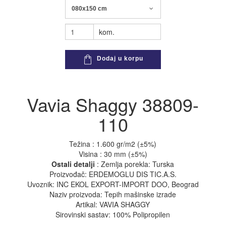
080x150 cm
kom.
Dodaj u korpu
Vavia Shaggy 38809-
110
Težina : 1.600 gr/m2 (±5%)
Visina : 30 mm (±5%)
Ostali detalji
: Zemlja porekla: Turska
Proizvođač: ERDEMOGLU DIS TIC.A.S.
Uvoznik: INC EKOL EXPORT-IMPORT DOO, Beograd
Naziv proizvoda: Tepih mašinske izrade
Artikal: VAVIA SHAGGY
Sirovinski sastav: 100% Polipropilen