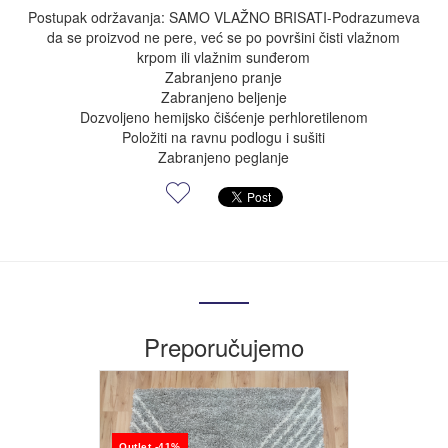
Postupak održavanja: SAMO VLAŽNO BRISATI-Podrazumeva
da se proizvod ne pere, već se po površini čisti vlažnom
krpom ili vlažnim sunđerom
Zabranjeno pranje
Zabranjeno beljenje
Dozvoljeno hemijsko čišćenje perhloretilenom
Položiti na ravnu podlogu i sušiti
Zabranjeno peglanje
Preporučujemo
Outlet -41%