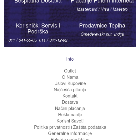
Besplatna Dostava
Plaćanje Putem Interneta
Mastercard / Visa / Maestro
Korisnički Servis i
Prodavnice Tepiha
Podrška
Smederevski put, Inđija
011 / 341-55-05, 011 / 341-12-92
Info
Outlet
O Nama
Uslovi Kupovine
Najčešća pitanja
Kontakt
Dostava
Načini plaćanja
Reklamacije
Korisni Saveti
Politika privatnosti i Zaštita podataka
Generalne informacije
Potvrda porudžbine