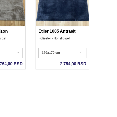
izon
Etiler 1005 Antrasit
p gel
Poliester - Nonslip gel
120x170 cm
.754,00
RSD
2.754,00
RSD