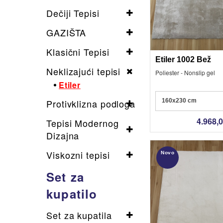
Dečiji Tepisi
GAZIŠTA
Klasični Tepisi
Etiler 1002 Bež
Neklizajući tepisi
Poliester - Nonslip gel
Etiler
Protivklizna podloga
160x230 cm
4.968,
Tepisi Modernog
Dizajna
Viskozni tepisi
Novo
Set za
kupatilo
Set za kupatila