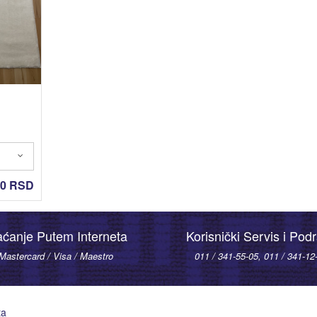
00
RSD
aćanje Putem Interneta
Korisnički Servis i Pod
Mastercard / Visa / Maestro
011 / 341-55-05, 011 / 341-12
ta