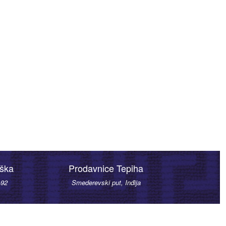
rška
Prodavnice Tepiha
-92
Smederevski put, Inđija