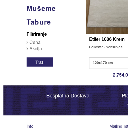
Mušeme
Tabure
Filtriranje
Etiler 1006 Krem
Cena
Poliester - Nonslip gel
Akcija
Traži
120x170 cm
2.754,
Besplatna Dostava
Pl
Info
Mailing lis