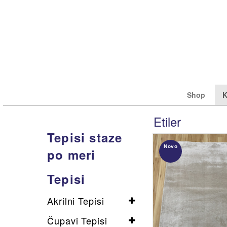
Shop
K
Etiler
Tepisi staze
Novo
po meri
pogledaj
pogledaj
pogle
pogle
Tepisi
Akrilni Tepisi
Tepisi staze po meri
Assos
Beyo
Tepi
Čupavi Tepisi