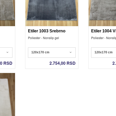
pogledaj sve
pogledaj sve
Etiler 1003 Srebrno
Etiler 1004 V
Poliester - Nonslip gel
Poliester - Nonsli
120x170 cm
120x170 cm
00
RSD
2.754,00
RSD
2