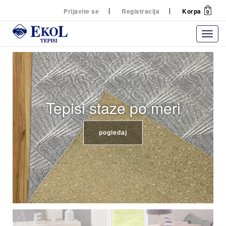
Prijavite se
Registracija
Korpa
0
Tepisi staze po meri
pogledaj