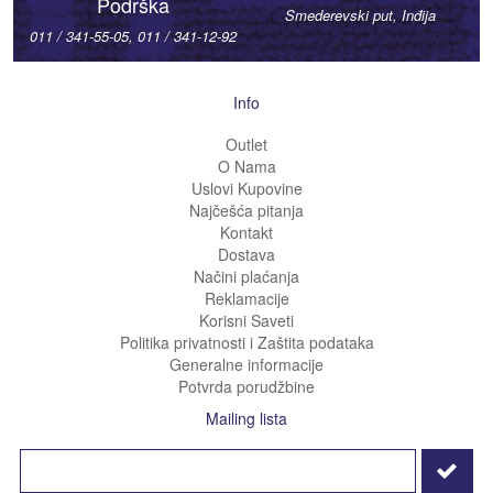
Podrška
Smederevski put, Inđija
011 / 341-55-05, 011 / 341-12-92
Info
Outlet
O Nama
Uslovi Kupovine
Najčešća pitanja
Kontakt
Dostava
Načini plaćanja
Reklamacije
Korisni Saveti
Politika privatnosti i Zaštita podataka
Generalne informacije
Potvrda porudžbine
Mailing lista