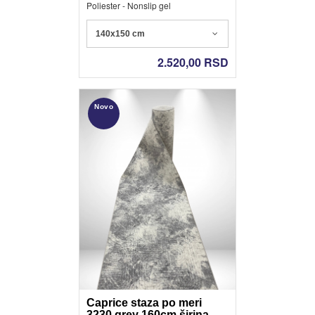
Poliester - Nonslip gel
140x150 cm
2.520,00
RSD
Novo
Caprice staza po meri
3230 grey 160cm širina