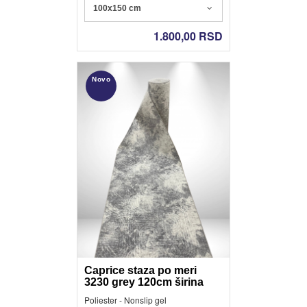
100x150 cm
1.800,00
RSD
Novo
Caprice staza po meri
3230 grey 120cm širina
Poliester - Nonslip gel