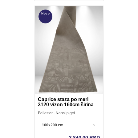
Novo
Caprice staza po meri
3120 vizon 160cm širina
Poliester - Nonslip gel
160x200 cm
3.840,00
RSD