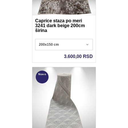
Caprice staza po meri
3241 dark beige 200cm
širina
Poliester - Nonslip gel
200x150 cm
3.600,00
RSD
Novo