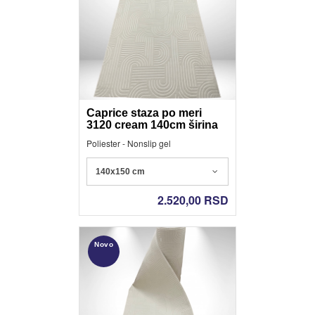
Caprice staza po meri
3120 cream 140cm širina
Poliester - Nonslip gel
140x150 cm
2.520,00
RSD
Novo