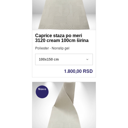
Caprice staza po meri
3120 cream 100cm širina
Poliester - Nonslip gel
100x150 cm
1.800,00
RSD
Novo