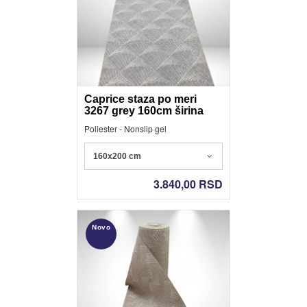
Caprice staza po meri
3267 grey 160cm širina
Poliester - Nonslip gel
160x200 cm
3.840,00
RSD
Novo