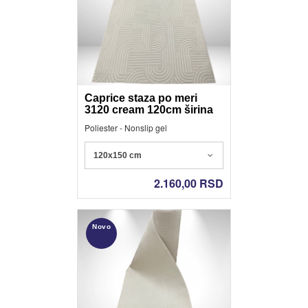
Caprice staza po meri
3120 cream 120cm širina
Poliester - Nonslip gel
120x150 cm
2.160,00
RSD
Novo