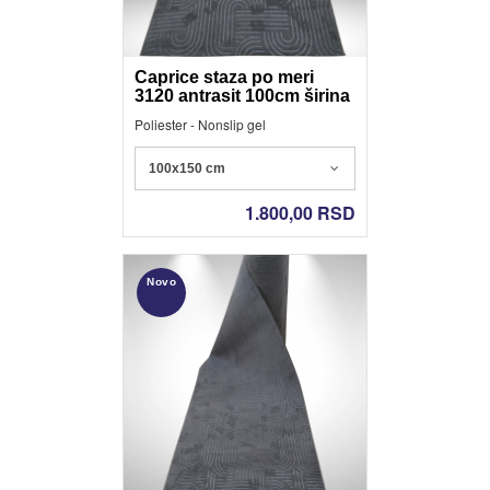
Klasični Tepisi
Neklizajući tepisi
Caprice staza po meri
3120 antrasit 100cm širina
Protivklizna
Poliester - Nonslip gel
podloga
100x150 cm
Tepisi Modernog
Dizajna
1.800,00
RSD
Viskozni tepisi
Novo
Set za
kupatilo
Set za kupatila
Mušeme
Tabure