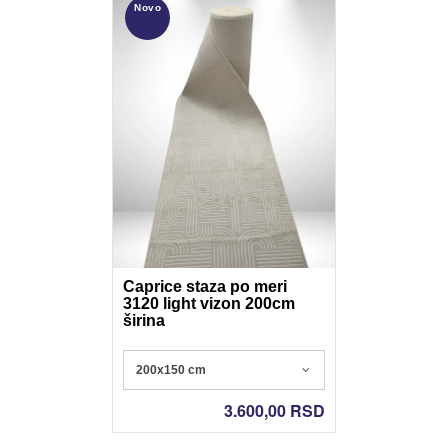
Novo
Caprice staza po meri
3120 light vizon 200cm
širina
Poliester - Nonslip gel
200x150 cm
3.600,00
RSD