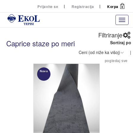
Prijavite se
Registracija
Korpa
0
Filtriranje
Caprice staze po meri
Sortiraj po
Filtriranje
|
Tepisi staze
Cena
pogledaj sve
po meri
Akcija
Novo
Tepisi
Traži
Akrilni Tepisi
Čupavi Tepisi
Dečiji Tepisi
GAZIŠTA