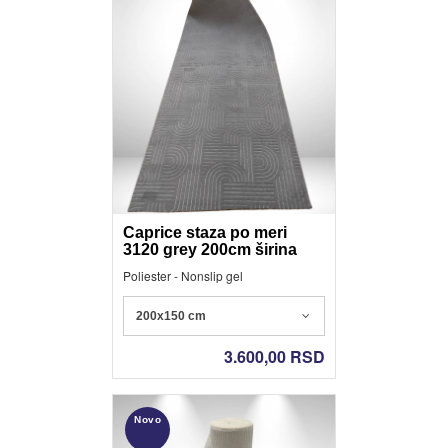
Caprice staza po meri
3120 grey 200cm širina
Poliester - Nonslip gel
200x150 cm
3.600,00
RSD
Novo