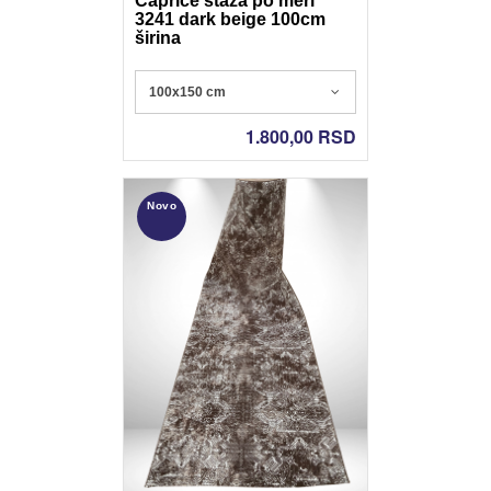
Caprice staza po meri
3241 dark beige 100cm
širina
Poliester - Nonslip gel
100x150 cm
1.800,00
RSD
Novo