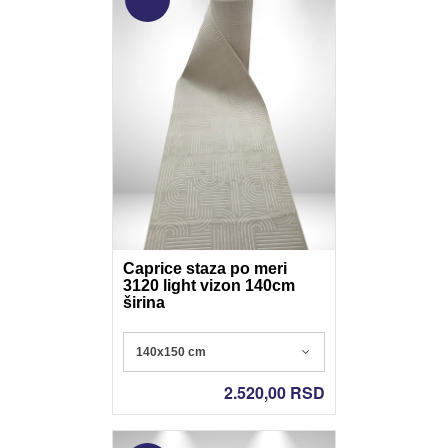
Caprice staza po meri
3120 light vizon 140cm
širina
Poliester - Nonslip gel
140x150 cm
2.520,00
RSD