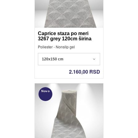
Caprice staza po meri
3267 grey 120cm širina
Poliester - Nonslip gel
120x150 cm
2.160,00
RSD
Novo