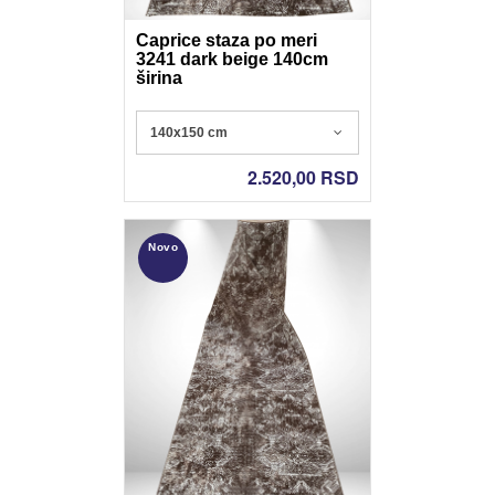
Caprice staza po meri
3241 dark beige 140cm
širina
Poliester - Nonslip gel
140x150 cm
2.520,00
RSD
Novo