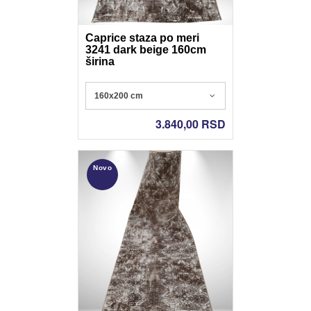
Caprice staza po meri
3241 dark beige 160cm
širina
Poliester - Nonslip gel
160x200 cm
3.840,00
RSD
Novo