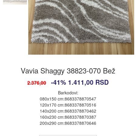
Vavia Shaggy 38823-070 Bež
-41%
1.411,00
RSD
2.376,00
Barkodovi:
080x150 cm:8683378870547
120x170 cm:8683378870516
140x200 cm:8683378870462
160x230 cm:8683378870387
200x290 cm:8683378870646