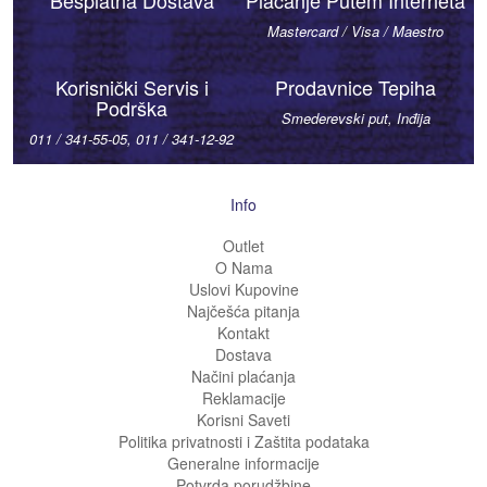
Besplatna Dostava
Plaćanje Putem Interneta
Mastercard / Visa / Maestro
Korisnički Servis i
Prodavnice Tepiha
Podrška
Smederevski put, Inđija
011 / 341-55-05, 011 / 341-12-92
Info
Outlet
O Nama
Uslovi Kupovine
Najčešća pitanja
Kontakt
Dostava
Načini plaćanja
Reklamacije
Korisni Saveti
Politika privatnosti i Zaštita podataka
Generalne informacije
Potvrda porudžbine