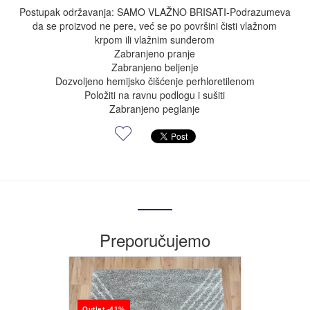
Postupak održavanja: SAMO VLAŽNO BRISATI-Podrazumeva
da se proizvod ne pere, već se po površini čisti vlažnom
krpom ili vlažnim sunđerom
Zabranjeno pranje
Zabranjeno beljenje
Dozvoljeno hemijsko čišćenje perhloretilenom
Položiti na ravnu podlogu i sušiti
Zabranjeno peglanje
Preporučujemo
Outlet -41%