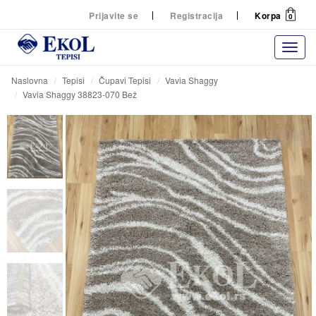
Prijavite se
Registracija
Korpa
0
Naslovna
Tepisi
Čupavi Tepisi
Vavia Shaggy
Vavia Shaggy 38823-070 Bež