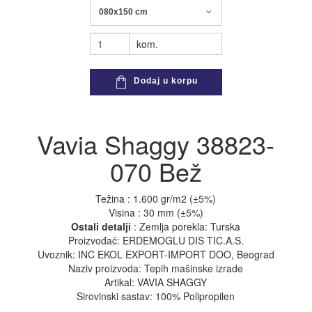
080x150 cm
kom.
Dodaj u korpu
Vavia Shaggy 38823-
070 Bež
Težina : 1.600 gr/m2 (±5%)
Visina : 30 mm (±5%)
Ostali detalji
: Zemlja porekla: Turska
Proizvođač: ERDEMOGLU DIS TIC.A.S.
Uvoznik: INC EKOL EXPORT-IMPORT DOO, Beograd
Naziv proizvoda: Tepih mašinske izrade
Artikal: VAVIA SHAGGY
Sirovinski sastav: 100% Polipropilen