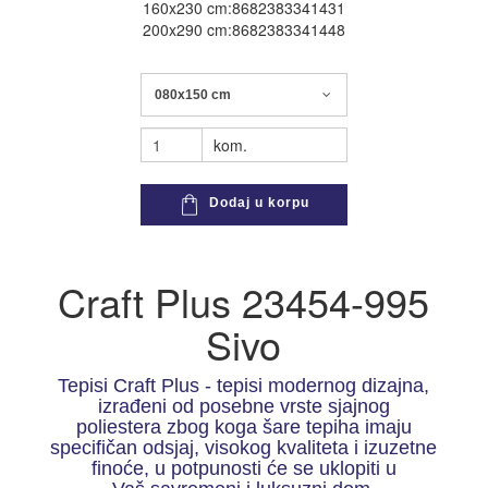
160x230 cm:8682383341431
200x290 cm:8682383341448
080x150 cm
kom.
Dodaj u korpu
Craft Plus 23454-995
Sivo
Tepisi Craft Plus - tepisi modernog dizajna,
izrađeni od posebne vrste sjajnog
poliestera zbog koga šare tepiha imaju
specifičan odsjaj, visokog kvaliteta i izuzetne
finoće, u potpunosti će se uklopiti u