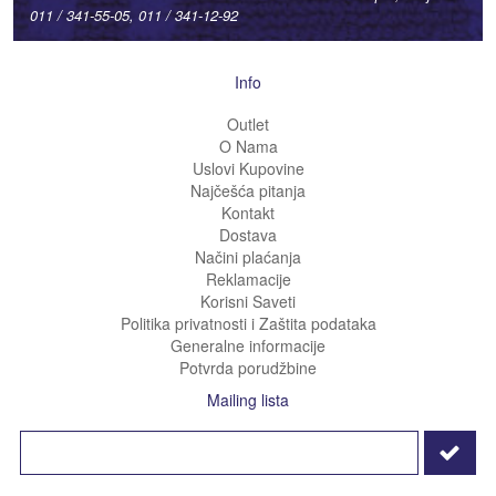
011 / 341-55-05, 011 / 341-12-92
Info
Outlet
O Nama
Uslovi Kupovine
Najčešća pitanja
Kontakt
Dostava
Načini plaćanja
Reklamacije
Korisni Saveti
Politika privatnosti i Zaštita podataka
Generalne informacije
Potvrda porudžbine
Mailing lista