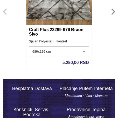
Craft Plus 23299-976 Braon
Sivo
Sjajan Polyester + Heatset
080x150 cm
5.280,00
RSD
Besplatna Dostava
Plaćanje Putem Interneta
Mastercard / Visa / Maestro
Korisnički Servis i
Prodavnice Tepiha
Podrška
Smederevski put, Inđija