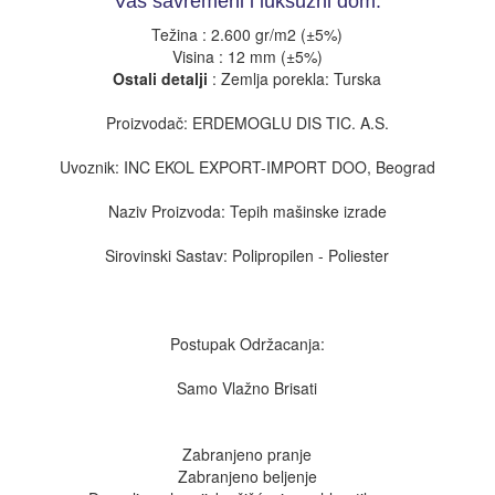
Vaš savremeni i luksuzni dom.
Težina : 2.600 gr/m2 (±5%)
Visina : 12 mm (±5%)
Ostali detalji
: Zemlja porekla: Turska
Proizvodač: ERDEMOGLU DIS TIC. A.S.
Uvoznik: INC EKOL EXPORT-IMPORT DOO, Beograd
Naziv Proizvoda: Tepih mašinske izrade
Sirovinski Sastav: Polipropilen - Poliester
Postupak Održacanja:
Samo Vlažno Brisati
Zabranjeno pranje
Zabranjeno beljenje