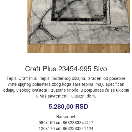
Craft Plus 23454-995 Sivo
Tepisi Craft Plus - tepisi modernog dizajna, izrađeni od posebne
vrste sjajnog poliestera zbog koga šare tepiha imaju specifičan
odsjaj, visokog kvaliteta i izuzetne finoće, u potpunosti će se uklopiti
u Vaš savremeni i luksuzni dom.
5.280,00
RSD
Barkodovi:
080x150 cm:8682383341417
120x170 cm:8682383341424