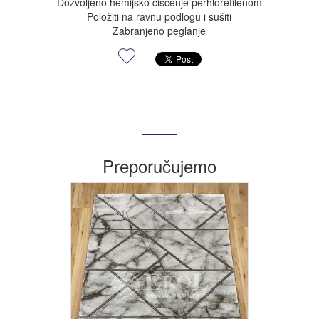
Dozvoljeno hemijsko čišćenje perhloretilenom
Položiti na ravnu podlogu i sušiti
Zabranjeno peglanje
Preporučujemo