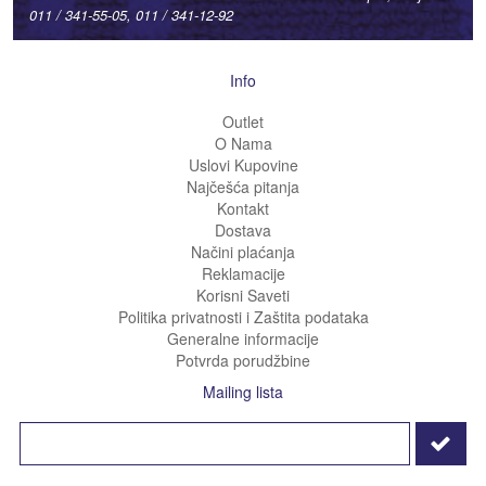
011 / 341-55-05, 011 / 341-12-92
Info
Outlet
O Nama
Uslovi Kupovine
Najčešća pitanja
Kontakt
Dostava
Načini plaćanja
Reklamacije
Korisni Saveti
Politika privatnosti i Zaštita podataka
Generalne informacije
Potvrda porudžbine
Mailing lista