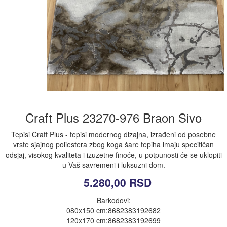
Craft Plus 23270-976 Braon Sivo
Tepisi Craft Plus - tepisi modernog dizajna, izrađeni od posebne
vrste sjajnog poliestera zbog koga šare tepiha imaju specifičan
odsjaj, visokog kvaliteta i izuzetne finoće, u potpunosti će se uklopiti
u Vaš savremeni i luksuzni dom.
5.280,00
RSD
Barkodovi:
080x150 cm:8682383192682
120x170 cm:8682383192699