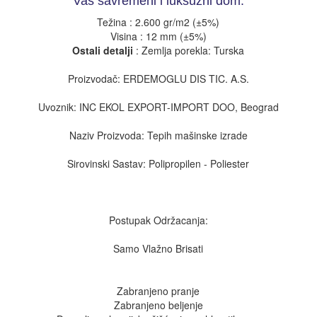
Vaš savremeni i luksuzni dom.
Težina : 2.600 gr/m2 (±5%)
Visina : 12 mm (±5%)
Ostali detalji
: Zemlja porekla: Turska
Proizvodač: ERDEMOGLU DIS TIC. A.S.
Uvoznik: INC EKOL EXPORT-IMPORT DOO, Beograd
Naziv Proizvoda: Tepih mašinske izrade
Sirovinski Sastav: Polipropilen - Poliester
Postupak Održacanja:
Samo Vlažno Brisati
Zabranjeno pranje
Zabranjeno beljenje