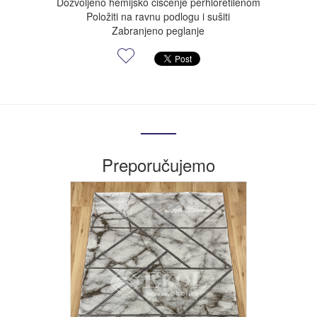
Dozvoljeno hemijsko čišćenje perhloretilenom
Položiti na ravnu podlogu i sušiti
Zabranjeno peglanje
Preporučujemo