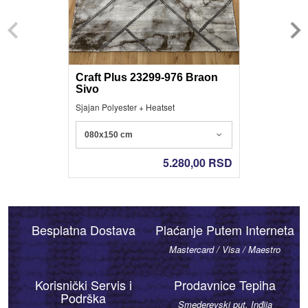
Craft Plus 23299-976 Braon
Sivo
Sjajan Polyester + Heatset
080x150 cm
5.280,00
RSD
Besplatna Dostava
Plaćanje Putem Interneta
Mastercard / Visa / Maestro
Korisnički Servis i
Prodavnice Tepiha
Podrška
Smederevski put, Inđija