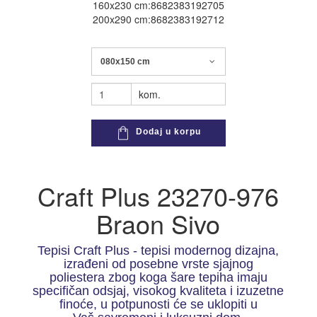
160x230 cm:8682383192705
200x290 cm:8682383192712
080x150 cm
kom.
Dodaj u korpu
Craft Plus 23270-976
Braon Sivo
Tepisi Craft Plus - tepisi modernog dizajna,
izrađeni od posebne vrste sjajnog
poliestera zbog koga šare tepiha imaju
specifičan odsjaj, visokog kvaliteta i izuzetne
finoće, u potpunosti će se uklopiti u