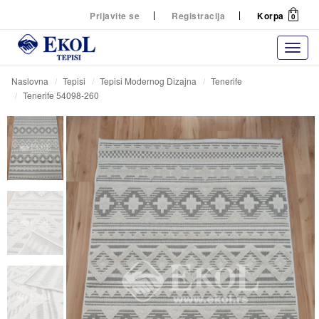
Prijavite se
Registracija
Korpa
0
Naslovna
Tepisi
Tepisi Modernog Dizajna
Tenerife
Tenerife 54098-260