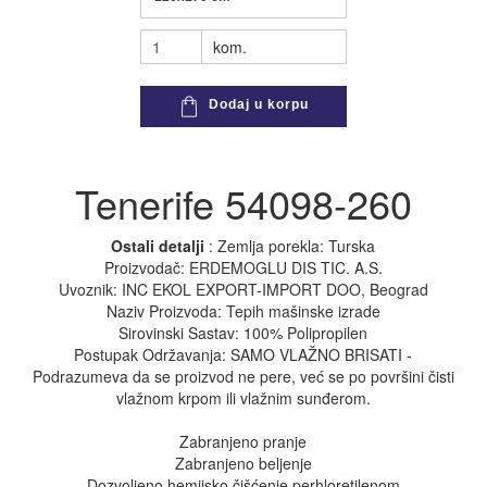
kom.
Dodaj u korpu
Tenerife 54098-260
Ostali detalji
: Zemlja porekla: Turska
Proizvodač: ERDEMOGLU DIS TIC. A.S.
Uvoznik: INC EKOL EXPORT-IMPORT DOO, Beograd
Naziv Proizvoda: Tepih mašinske izrade
Sirovinski Sastav: 100% Polipropilen
Postupak Održavanja: SAMO VLAŽNO BRISATI -
Podrazumeva da se proizvod ne pere, već se po površini čisti
vlažnom krpom ili vlažnim sunđerom.
Zabranjeno pranje
Zabranjeno beljenje
Dozvoljeno hemijsko čišćenje perhloretilenom