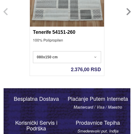
Tenerife 54151-260
100% Polipropilen
080x150 cm
2.376,00
RSD
Besplatna Dostava
Plaćanje Putem Interneta
Mastercard / Visa / Maestro
Korisnički Servis i
Prodavnice Tepiha
Podrška
Smederevski put, Inđija