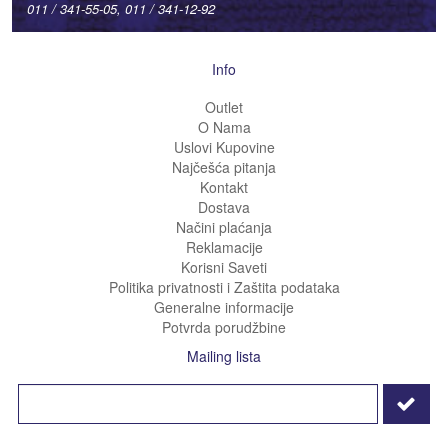
011 / 341-55-05, 011 / 341-12-92
Info
Outlet
O Nama
Uslovi Kupovine
Najčešća pitanja
Kontakt
Dostava
Načini plaćanja
Reklamacije
Korisni Saveti
Politika privatnosti i Zaštita podataka
Generalne informacije
Potvrda porudžbine
Mailing lista