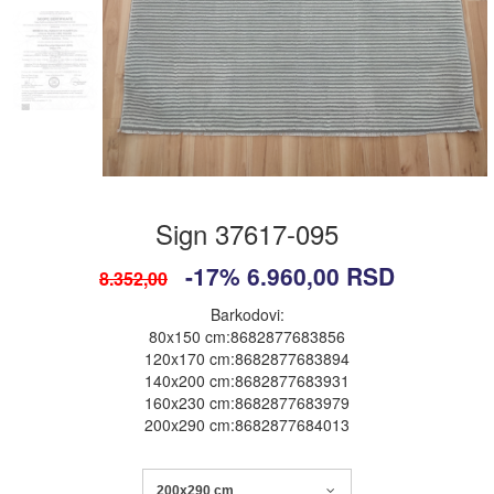
Sign 37617-095
-17%
6.960,00
RSD
8.352,00
Barkodovi:
80x150 cm:8682877683856
120x170 cm:8682877683894
140x200 cm:8682877683931
160x230 cm:8682877683979
200x290 cm:8682877684013
200x290 cm