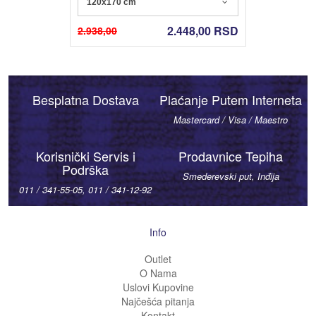
120x170 cm
2.448,00
RSD
2.938,00
Besplatna Dostava
Plaćanje Putem Interneta
Mastercard / Visa / Maestro
Korisnički Servis i
Prodavnice Tepiha
Podrška
Smederevski put, Inđija
011 / 341-55-05, 011 / 341-12-92
Info
Outlet
O Nama
Uslovi Kupovine
Najčešća pitanja
Kontakt