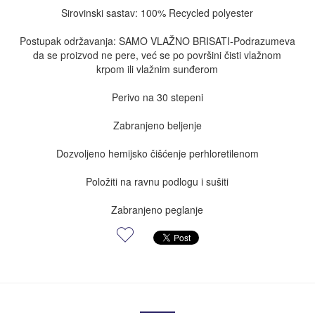
Sirovinski sastav: 100% Recycled polyester
Postupak održavanja: SAMO VLAŽNO BRISATI-Podrazumeva
da se proizvod ne pere, već se po površini čisti vlažnom
krpom ili vlažnim sunđerom
Perivo na 30 stepeni
Zabranjeno beljenje
Dozvoljeno hemijsko čišćenje perhloretilenom
Položiti na ravnu podlogu i sušiti
Zabranjeno peglanje