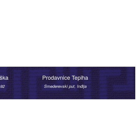
rška
Prodavnice Tepiha
-92
Smederevski put, Inđija