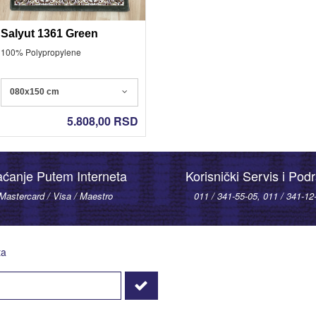
Salyut 1361 Green
100% Polypropylene
080x150 cm
5.808,00
RSD
aćanje Putem Interneta
Korisnički Servis i Pod
Mastercard / Visa / Maestro
011 / 341-55-05, 011 / 341-12
ta