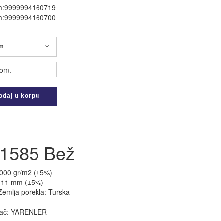
m:9999994160719
m:9999994160700
cm
om.
daj u korpu
 1585 Bež
.000 gr/m2 (±5%)
: 11 mm (±5%)
Zemlja porekla: Turska
dač: YARENLER