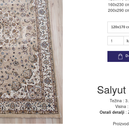
160x230 c
200x290 c
pogledaj sve
pogledaj sve
120x170 
k
Do
Salyut
Težina : 3
Visina 
Ostali detalji
: 
Proizvo