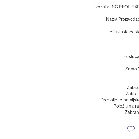
Uvoznik: INC EKOL E
Naziv Proizvoda:
Sirovinski Sas
Postupa
Samo V
Zabra
Zabran
Dozvoljeno hemijsk
Položiti na r
Zabran