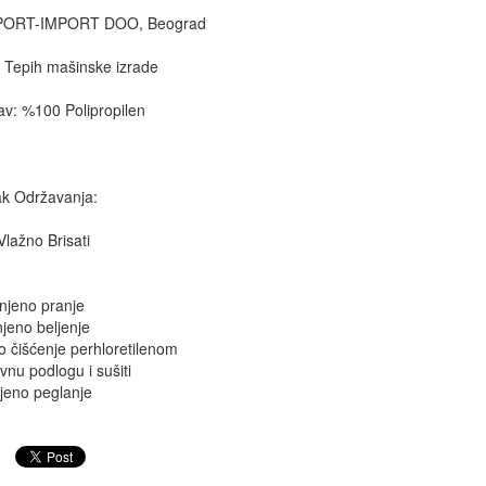
XPORT-IMPORT DOO, Beograd
 Tepih mašinske izrade
tav: %100 Polipropilen
k Održavanja:
lažno Brisati
njeno pranje
jeno beljenje
o čišćenje perhloretilenom
avnu podlogu i sušiti
jeno peglanje