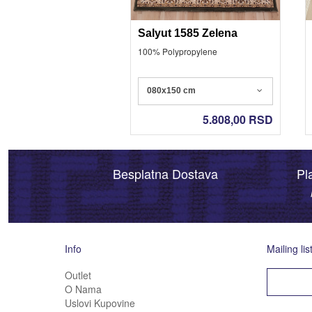
Salyut 1585 Zelena
100% Polypropylene
080x150 cm
5.808,00
RSD
Besplatna Dostava
Pl
Info
Mailing lis
Outlet
O Nama
Uslovi Kupovine