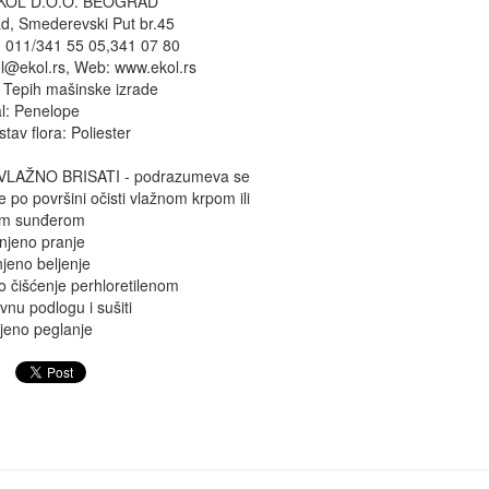
 EKOL D.O.O. BEOGRAD
derevski Put br.45
341 55 05,341 07 80
.rs, Web: www.ekol.rs
 Tepih mašinske izrade
al: Penelope
stav flora: Poliester
 VLAŽNO BRISATI - podrazumeva se
 po površini očisti vlažnom krpom ili
im sunđerom
njeno pranje
jeno beljenje
o čišćenje perhloretilenom
avnu podlogu i sušiti
jeno peglanje