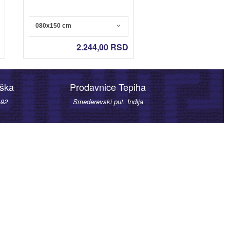
080x150 cm
080x150 cm
2.244,00
RSD
2.244,
rška
Prodavnice Tepiha
-92
Smederevski put, Inđija