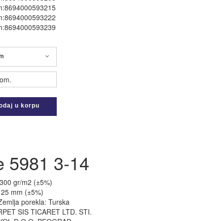
m:8694000593215
m:8694000593222
m:8694000593239
cm
om.
daj u korpu
e 5981 3-14
.300 gr/m2 (±5%)
: 25 mm (±5%)
Zemlja porekla: Turska
RPET SIS TICARET LTD. STI.