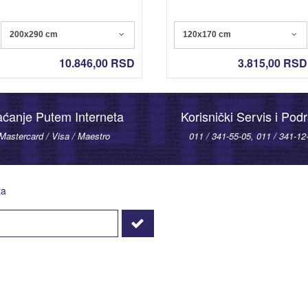
200x290 cm
120x170 cm
10.846,00
RSD
3.815,00
RSD
aćanje Putem Interneta
Korisnički Servis i Pod
Mastercard / Visa / Maestro
011 / 341-55-05, 011 / 341-12
ta