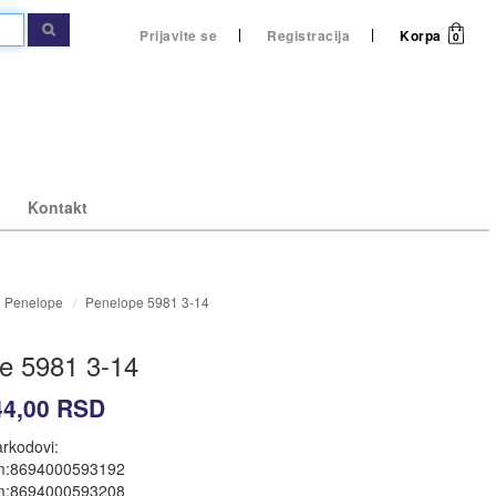
Prijavite se
Registracija
Korpa
0
Kontakt
Penelope
Penelope 5981 3-14
gledaj
gledaj
pogledaj
pogledaj
e 5981 3-14
44,00
RSD
rkodovi:
a kupatilo
right
Caprice staze po meri
Mušeme
m:8694000593192
m:8694000593208