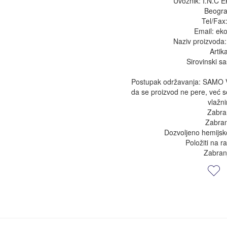
Uvoznik: I.N.C
Beograd, Sme
Tel/Fax: 011/
Email: ekol@ekol
Naziv proizvoda:
Artik
Sirovinski sa
Postupak održavanja: SAMO
da se proizvod ne pere, već se
vlažn
Zabra
Zabran
Dozvoljeno hemijsk
Položiti na r
Zabran