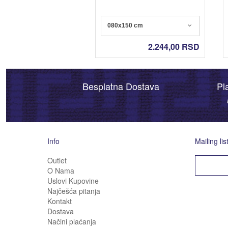
080x150 cm
2.244,00
RSD
Besplatna Dostava
Pl
Info
Mailing lis
Outlet
O Nama
Uslovi Kupovine
Najčešća pitanja
Kontakt
Dostava
Načini plaćanja