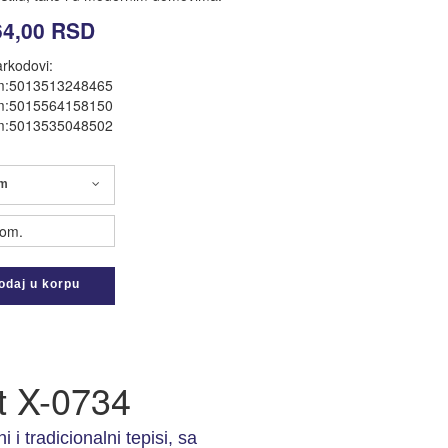
64,00
RSD
rkodovi:
m:5013513248465
m:5015564158150
m:5013535048502
cm
om.
daj u korpu
t X-0734
i i tradicionalni tepisi, sa