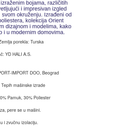
 izraženim bojama, različitih
etljujući i impresivan izgled
u svom okruženju. Izrađeni od
iestera, kolekcija Orient
m dizajnom i modelima, kako
ako i u modernim domovima.
Zemlja porekla: Turska
č: YD HALI A.S.
XPORT-IMPORT DOO, Beograd
 Tepih mašinske izrade
 70% Pamuk, 30% Poliester
za, pere se u mašini.
u i zvučnu izolaciju.