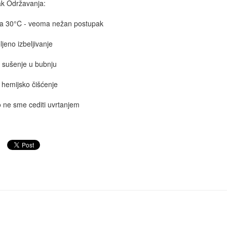
k Održavanja:
ja 30°C - veoma nežan postupak
ljeno izbeljivanje
 sušenje u bubnju
hemijsko čišćenje
o ne sme cediti uvrtanjem