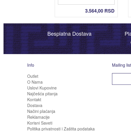
3.564,00
RSD
Besplatna Dostava
Pl
Info
Mailing lis
Outlet
O Nama
Uslovi Kupovine
Najčešća pitanja
Kontakt
Dostava
Načini plaćanja
Reklamacije
Korisni Saveti
Politika privatnosti i Zaštita podataka