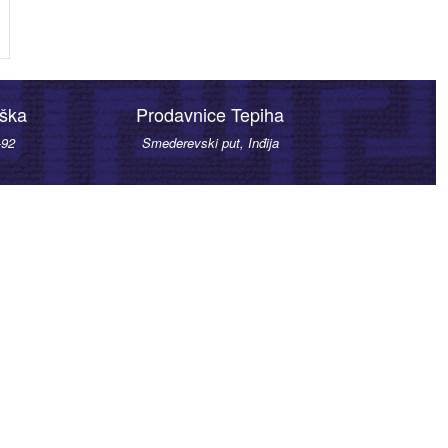
rška
Prodavnice Tepiha
-92
Smederevski put, Inđija