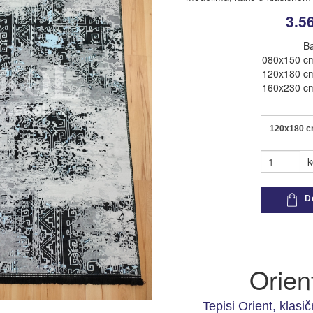
3.5
pogledaj sve
pogledaj sve
Ba
080x150 c
120x180 c
160x230 c
120x180 
k
Do
Orien
Tepisi Orient, klasičn