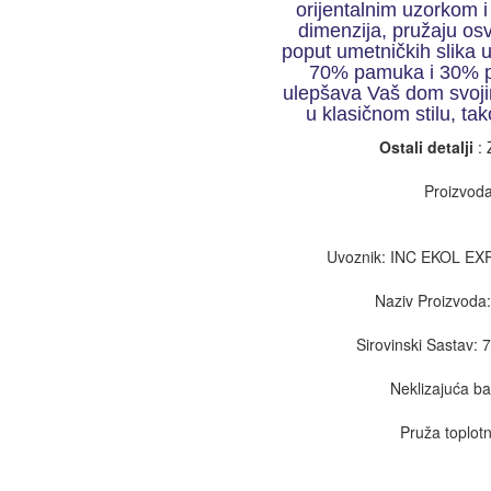
orijentalnim uzorkom i
dimenzija, pružaju osv
poput umetničkih slika 
70% pamuka i 30% pol
ulepšava Vaš dom svoji
u klasičnom stilu, t
Ostali detalji
: 
Proizvoda
Uvoznik: INC EKOL E
Naziv Proizvoda:
Sirovinski Sastav:
Neklizajuća ba
Pruža toplotn