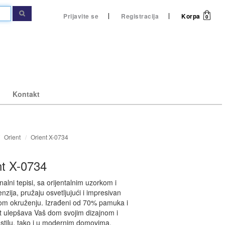
Prijavite se
Registracija
Korpa
0
Kontakt
Orient
Orient X-0734
gledaj
gledaj
pogledaj
pogledaj
nt X-0734
onalni tepisi, sa orijentalnim uzorkom i
nzija, pružaju osvetljujući i impresivan
svom okruženju. Izrađeni od 70% pamuka i
a kupatilo
right
Caprice staze po meri
Mušeme
nt ulepšava Vaš dom svojim dizajnom i
stilu, tako i u modernim domovima.