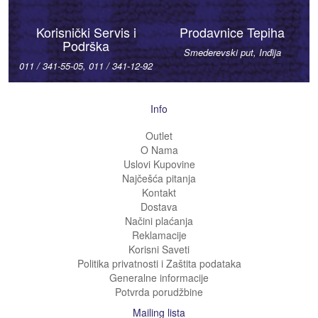
Korisnički Servis i
Prodavnice Tepiha
Podrška
Smederevski put, Inđija
011 / 341-55-05, 011 / 341-12-92
Info
Outlet
O Nama
Uslovi Kupovine
Najčešća pitanja
Kontakt
Dostava
Načini plaćanja
Reklamacije
Korisni Saveti
Politika privatnosti i Zaštita podataka
Generalne informacije
Potvrda porudžbine
Mailing lista