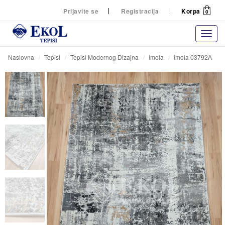
Prijavite se
Registracija
Korpa
0
Naslovna
Tepisi
Tepisi Modernog Dizajna
Imola
Imola 03792A