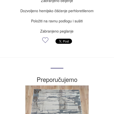
Zabranjeno beljenje
Dozvoljeno hemijsko čišćenje perhloretilenom
Položiti na ravnu podlogu i sušiti
Zabranjeno peglanje
Preporučujemo