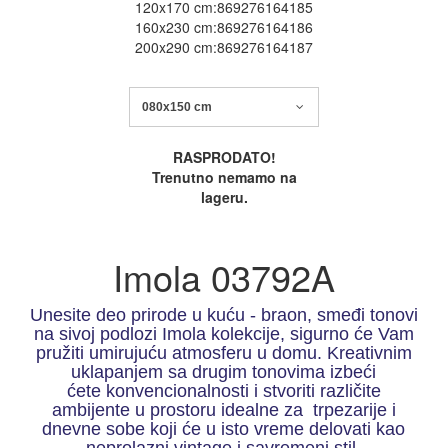
120x170 cm:869276164185
160x230 cm:869276164186
200x290 cm:869276164187
080x150 cm
RASPRODATO!
Trenutno nemamo na
lageru.
Imola 03792A
Unesite deo prirode u kuću - braon, smeđi tonovi
na sivoj podlozi Imola kolekcije, sigurno će Vam
pružiti umirujuću atmosferu u domu. Kreativnim
uklapanjem sa drugim tonovima izbeći
ćete konvencionalnosti i stvoriti različite
ambijente u prostoru idealne za trpezarije i
dnevne sobe koji će u isto vreme delovati kao