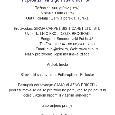
neprolazni vintage i savremeni stil.
Težina : 1.900 gr/m2 (±5%)
Visina : 9 mm (±5%)
Ostali detalji
: Zemlja porekla: Turska
Proizvodač: SIRMA CARPET SIS TICARET LTD. STI.
Uvoznik: I.N.C EKOL D.O.O. BEOGRAD
Beograd, Smederevski Put br.45
Tel/Fax: 011/341 55 05,341 07 80
Email: ekol@ekol.rs, Web: www.ekol.rs
Naziv proizvoda: Tepih masinske izrade
Artikal: Imola
Sirovinski sastav flora: Polipropilen - Poliester
Postupak održavanja: SAMO VLAŽNO BRISATI -
podrazumeva se da se proizvod ne pere, već se po površini
očisti vlažnom krpom ili vlažnim sunđerom
Zabranjeno pranje