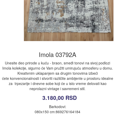
Imola 03792A
Unesite deo prirode u kuću - braon, smeđi tonovi na sivoj podlozi
Imola kolekcije, sigurno će Vam pružiti umirujuću atmosferu u domu.
Kreativnim uklapanjem sa drugim tonovima izbeći
ćete konvencionalnosti i stvoriti različite ambijente u prostoru idealne
za trpezarije i dnevne sobe koji će u isto vreme delovati kao
neprolazni vintage i savremeni stil.
3.180,00
RSD
Barkodovi:
080x150 cm:869276164184