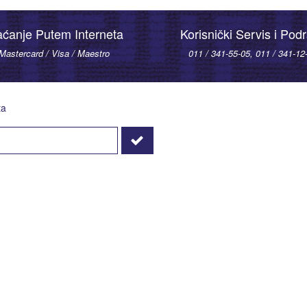
aćanje Putem Interneta
Korisnički Servis i Pod
Mastercard / Visa / Maestro
011 / 341-55-05, 011 / 341-12
ta