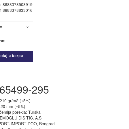
m:8683378503919
m:8683378833016
cm
om.
daj u korpu
 65499-295
.210 gr/m2 (±5%)
: 20 mm (±5%)
Zemlja porekla: Turska
DEMOGLU DIS TIC. A.S.
XPORT-IMPORT DOO, Beograd