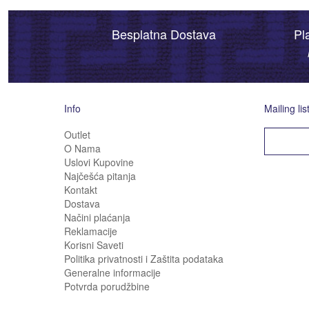
Besplatna Dostava
Pl
Info
Mailing lis
Outlet
O Nama
Uslovi Kupovine
Najčešća pitanja
Kontakt
Dostava
Načini plaćanja
Reklamacije
Korisni Saveti
Politika privatnosti i Zaštita podataka
Generalne informacije
Potvrda porudžbine