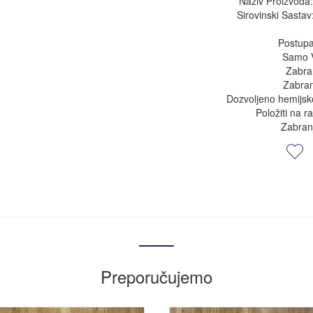
Naziv Proizvoda:
Sirovinski Sastav:
Postupa
Samo V
Zabra
Zabran
Dozvoljeno hemijsk
Položiti na r
Zabran
Preporučujemo