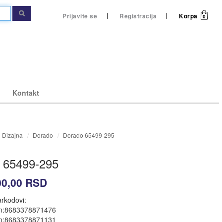
Prijavite se
Registracija
Korpa
0
Kontakt
 Dizajna
Dorado
Dorado 65499-295
gledaj
gledaj
pogledaj
pogledaj
 65499-295
00,00
RSD
rkodovi:
a kupatilo
right
Caprice staze po meri
Mušeme
m:8683378871476
m:8683378871131