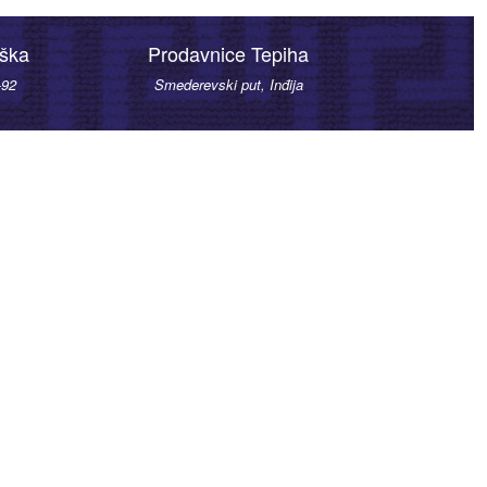
rška
Prodavnice Tepiha
-92
Smederevski put, Inđija