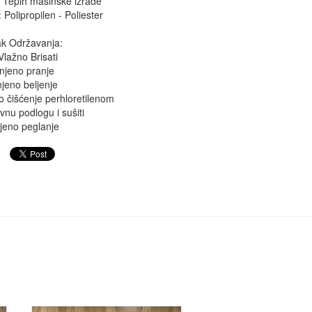
 Tepih mašinske izrade
 Polipropilen - Poliester
k Održavanja:
lažno Brisati
njeno pranje
jeno beljenje
o čišćenje perhloretilenom
avnu podlogu i sušiti
jeno peglanje