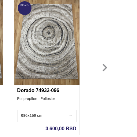
Novo
Novo
Dorado 74932-096
Dorado 65496-296
Polipropilen - Poliester
Polipropilen - Poliester
080x150 cm
080x150 cm
3.600,00
RSD
3.600,