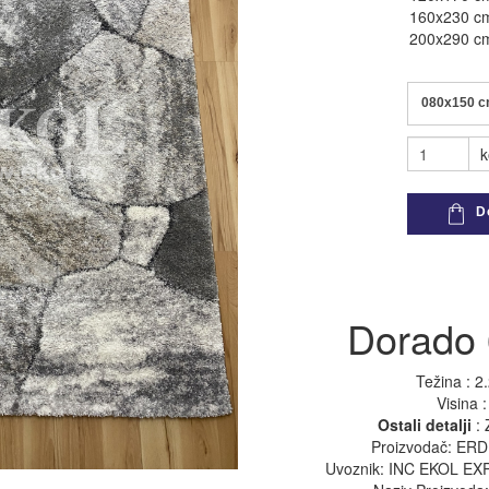
160x230 c
200x290 c
pogledaj sve
pogledaj sve
080x150 
k
Do
Dorado
Težina : 2
Visina 
Ostali detalji
: 
Proizvodač: ER
Uvoznik: INC EKOL E