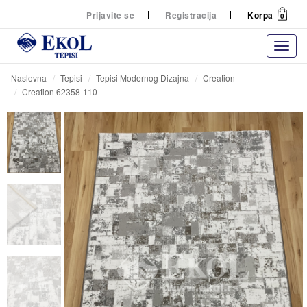
Prijavite se
Registracija
Korpa
0
Naslovna
Tepisi
Tepisi Modernog Dizajna
Creation
Creation 62358-110