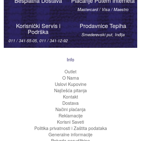
Besplatna Dostava
Plaćanje Putem Interneta
Mastercard / Visa / Maestro
Korisnički Servis i
Prodavnice Tepiha
Podrška
Smederevski put, Inđija
011 / 341-55-05, 011 / 341-12-92
Info
Outlet
O Nama
Uslovi Kupovine
Najčešća pitanja
Kontakt
Dostava
Načini plaćanja
Reklamacije
Korisni Saveti
Politika privatnosti i Zaštita podataka
Generalne informacije
Potvrda porudžbine