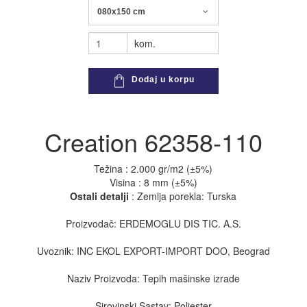
080x150 cm
kom.
Dodaj u korpu
Creation 62358-110
Težina : 2.000 gr/m2 (±5%)
Visina : 8 mm (±5%)
Ostali detalji
: Zemlja porekla: Turska
Proizvodač: ERDEMOGLU DIS TIC. A.S.
Uvoznik: INC EKOL EXPORT-IMPORT DOO, Beograd
Naziv Proizvoda: Tepih mašinske izrade
Sirovinski Sastav: Poliester