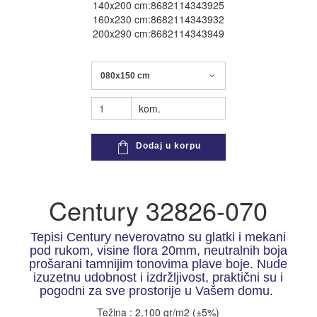
140x200 cm:8682114343925
160x230 cm:8682114343932
200x290 cm:8682114343949
080x150 cm
kom.
Dodaj u korpu
Century 32826-070
Tepisi Century neverovatno su glatki i mekani
pod rukom, visine flora 20mm, neutralnih boja
prošarani tamnijim tonovima plave boje. Nude
izuzetnu udobnost i izdržljivost, praktični su i
pogodni za sve prostorije u Vašem domu.
Težina : 2.100 gr/m2 (±5%)