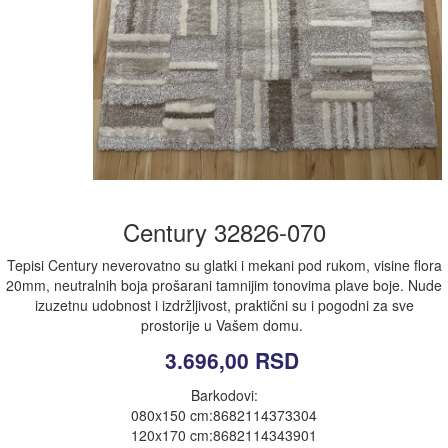
Century 32826-070
Tepisi Century neverovatno su glatki i mekani pod rukom, visine flora
20mm, neutralnih boja prošarani tamnijim tonovima plave boje. Nude
izuzetnu udobnost i izdržljivost, praktični su i pogodni za sve
prostorije u Vašem domu.
3.696,00
RSD
Barkodovi:
080x150 cm:8682114373304
120x170 cm:8682114343901