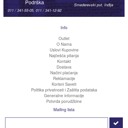
Podrška
Smederevski put, Inđija
011 / 341-55-05, 011 / 341-12-92
Info
Outlet
O Nama
Uslovi Kupovine
Najčešća pitanja
Kontakt
Dostava
Načini plaćanja
Reklamacije
Korisni Saveti
Politika privatnosti i Zaštita podataka
Generalne informacije
Potvrda porudžbine
Mailing lista