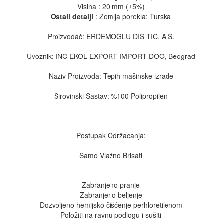
Visina : 20 mm (±5%)
Ostali detalji
: Zemlja porekla: Turska
Proizvodač: ERDEMOGLU DIS TIC. A.S.
Uvoznik: INC EKOL EXPORT-IMPORT DOO, Beograd
Naziv Proizvoda: Tepih mašinske izrade
Sirovinski Sastav: %100 Polipropilen
Postupak Održacanja:
Samo Vlažno Brisati
Zabranjeno pranje
Zabranjeno beljenje
Dozvoljeno hemijsko čišćenje perhloretilenom
Položiti na ravnu podlogu i sušiti