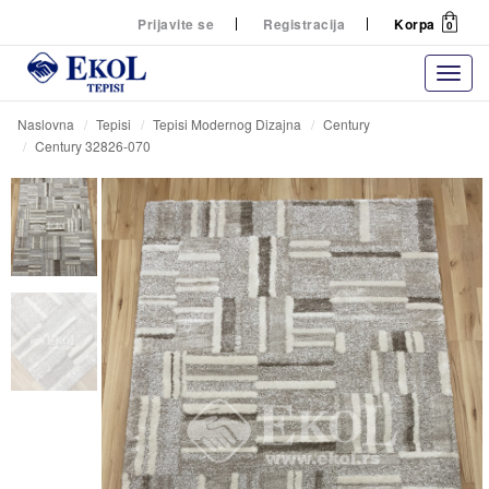
Prijavite se
Registracija
Korpa
0
Naslovna
Tepisi
Tepisi Modernog Dizajna
Century
Century 32826-070