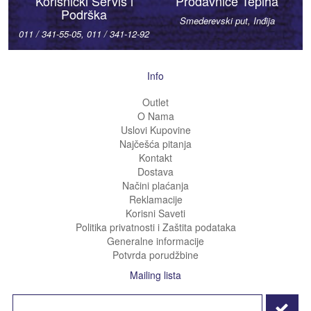
Korisnički Servis i
Prodavnice Tepiha
Podrška
Smederevski put, Inđija
011 / 341-55-05, 011 / 341-12-92
Info
Outlet
O Nama
Uslovi Kupovine
Najčešća pitanja
Kontakt
Dostava
Načini plaćanja
Reklamacije
Korisni Saveti
Politika privatnosti i Zaštita podataka
Generalne informacije
Potvrda porudžbine
Mailing lista