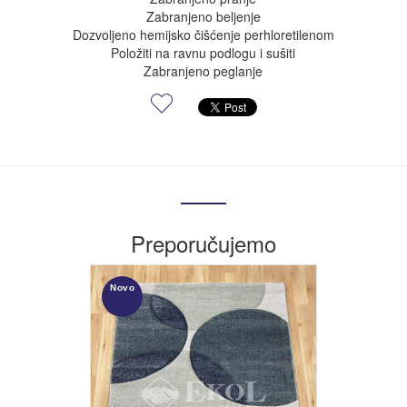
Zabranjeno beljenje
Dozvoljeno hemijsko čišćenje perhloretilenom
Položiti na ravnu podlogu i sušiti
Zabranjeno peglanje
Preporučujemo
Novo