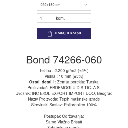
080x150 cm
kom.
Dodaj u korpu
Bond 74266-060
Težina : 2.200 gr/m2 (±5%)
Visina : 10 mm (±5%)
Ostali detalji
: Zemlja porekla: Turska
Proizvodač: ERDEMOGLU DIS TIC. A.S.
Uvoznik: INC EKOL EXPORT-IMPORT DOO, Beograd
Naziv Proizvoda: Tepih mašinske izrade
Sirovinski Sastav: Polipropilen 100%
Postupak Održavanja:
Samo Vlažno Brisati
Zabranjeno pranje