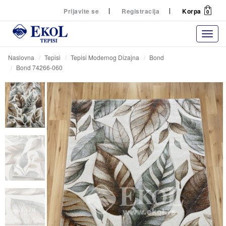
Prijavite se
Registracija
Korpa
0
Naslovna
Tepisi
Tepisi Modernog Dizajna
Bond
Bond 74266-060