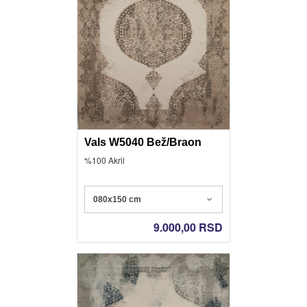
Vals W5040 Bež/Braon
%100 Akril
080x150 cm
9.000,00
RSD