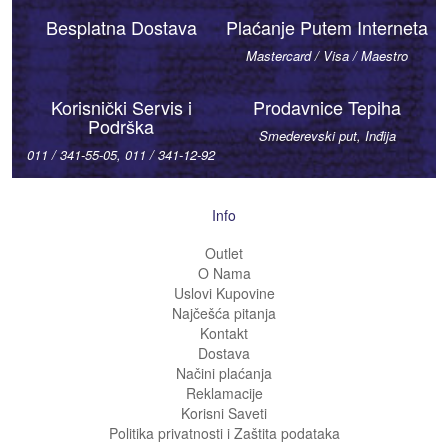
Besplatna Dostava
Plaćanje Putem Interneta
Mastercard / Visa / Maestro
Korisnički Servis i
Prodavnice Tepiha
Podrška
Smederevski put, Inđija
011 / 341-55-05, 011 / 341-12-92
Info
Outlet
O Nama
Uslovi Kupovine
Najčešća pitanja
Kontakt
Dostava
Načini plaćanja
Reklamacije
Korisni Saveti
Politika privatnosti i Zaštita podataka